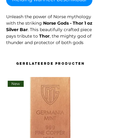
Unleash the power of Norse mythology
with the striking
Norse Gods - Thor 1 oz
Silver Bar
. This beautifully crafted piece
pays tribute to
Thor
, the mighty god of
thunder and protector of both gods
and mankind. A must-have for
collectors, investors, and mythology
enthusiasts alike.
Gerelateerde producten
Features:
Purity:
99.9% fine silver
New
Weight:
1 troy ounce (31.1 grams)
Design:
Detailed depiction of Thor
wielding his legendary hammer,
Mjölnir, surrounded by runes and
Viking-inspired symbols
Reverse:
Displays weight, purity, and
a protective design pattern
Packaging:
Individually sealed in a