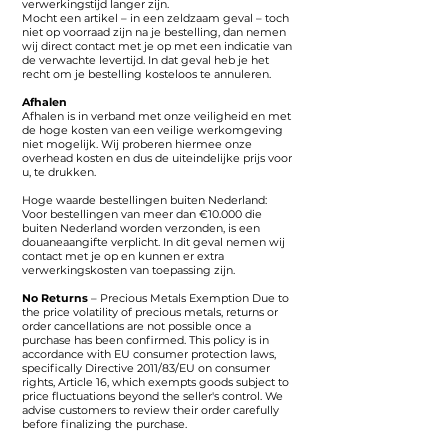
verwerkingstijd langer zijn.
Mocht een artikel – in een zeldzaam geval – toch
niet op voorraad zijn na je bestelling, dan nemen
wij direct contact met je op met een indicatie van
de verwachte levertijd. In dat geval heb je het
recht om je bestelling kosteloos te annuleren.
Afhalen
Afhalen is in verband met onze veiligheid en met
de hoge kosten van een veilige werkomgeving
niet mogelijk. Wij proberen hiermee onze
overhead kosten en dus de uiteindelijke prijs voor
u, te drukken.
Hoge waarde bestellingen buiten Nederland:
Voor bestellingen van meer dan €10.000 die
buiten Nederland worden verzonden, is een
douaneaangifte verplicht. In dit geval nemen wij
contact met je op en kunnen er extra
verwerkingskosten van toepassing zijn.
No Returns
– Precious Metals Exemption Due to
the price volatility of precious metals, returns or
order cancellations are not possible once a
purchase has been confirmed. This policy is in
accordance with EU consumer protection laws,
specifically Directive 2011/83/EU on consumer
rights, Article 16, which exempts goods subject to
price fluctuations beyond the seller's control. We
advise customers to review their order carefully
before finalizing the purchase.