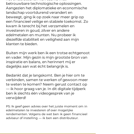
betrouwbare technologische oplossingen.
Aangezien het diplomatieke en economische
landschap voortdurend verandert en
beweegt, ging ik op zoek naar meer grip op
een financieel veilige en stabiele toekomst. Zo
kwam ik terecht bij het verzamelen en
investeren in goud, zilver en andere
edelmetalen en munten. Nu probeer ik
diezelfde stabiliteit en veiligheid aan mijn
klanten te bieden.
Buiten mijn werk ben ik een trotse echtgenoot
en vader. Mijn gezin is mijn grootste bron van
inspiratie en balans, en herinnert mij er
dagelijks aan wat écht belangrijk is.
Bedankt dat je langskomt. Ben je hier om te
verbinden, samen te werken of gewoon meer
te weten te komen? Neem gerust contact op
— ik hoor graag van je. In dit digitale tijdperk
ben ik slechts één videogesprek van je
verwijderd!
PS: Ik geef geen advies over het juiste moment om in
edelmetalen te investeren of over mogelijke
rendementen. Volgens de wet ben ik geen financieel
adviseur of instelling — ik ben een distributeur.