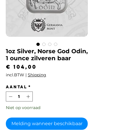
1oz Silver, Norse God Odin,
1 ounce zilveren baar
Prijs
€ 104,00
incl.BTW
|
Shipping
Aantal
*
Niet op voorraad
Melding wanneer beschikbaar