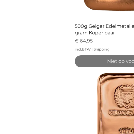
Snel overz
500g Geiger Edelmetalle
gram Koper baar
Prijs
€ 64,95
incl.BTW
|
Shipping
Niet op vo