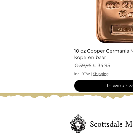
Snel overz
10 oz Copper Germania M
koperen baar
Normale prijs
Verkoopprijs
€ 39,95
€ 34,95
incl.BTW
|
Shipping
In winkel