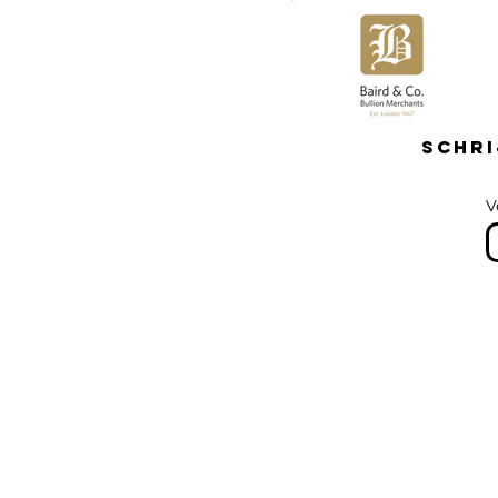
Schri
V