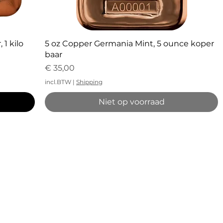
Snel overzicht
1 kilo
5 oz Copper Germania Mint, 5 ounce koper
baar
Prijs
€ 35,00
incl.BTW
|
Shipping
Niet op voorraad