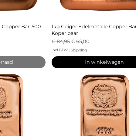
icht
Snel overzicht
 Copper Bar, 500
1kg Geiger Edelmetalle Copper Bar, 
Koper baar
Normale prijs
Verkoopprijs
€ 84,95
€ 65,00
incl.BTW
|
Shipping
orraad
In winkelwagen