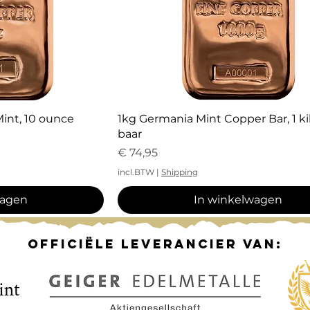
icht
Snel overzicht
int, 10 ounce
1kg Germania Mint Copper Bar, 1 ki
baar
Prijs
€ 74,95
incl.BTW
|
Shipping
wagen
In winkelwagen
officiële leverancier van: