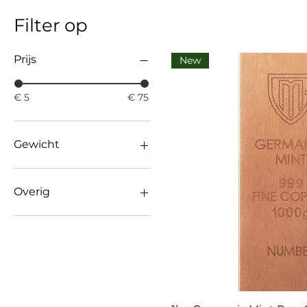
Filter op
Prijs
New
€ 5
€ 75
Gewicht
5 oz
10 oz
Overig
1 Kg
Top Sellers